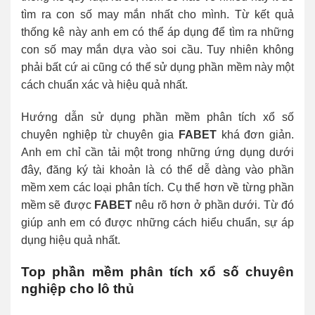
tìm ra con số may mắn nhất cho mình. Từ kết quả
thống kê này anh em có thể áp dụng để tìm ra những
con số may mắn dựa vào soi cầu. Tuy nhiên không
phải bất cứ ai cũng có thể sử dụng phần mềm này một
cách chuẩn xác và hiệu quả nhất.
Hướng dẫn sử dụng phần mềm phân tích xổ số
chuyên nghiệp từ chuyên gia
FABET
khá đơn giản.
Anh em chỉ cần tải một trong những ứng dụng dưới
đây, đăng ký tài khoản là có thể dễ dàng vào phần
mềm xem các loại phân tích. Cụ thể hơn về từng phần
mềm sẽ được
FABET
nêu rõ hơn ở phần dưới. Từ đó
giúp anh em có được những cách hiểu chuẩn, sự áp
dụng hiệu quả nhất.
Top phần mềm phân tích xổ số chuyên
nghiệp cho lô thủ