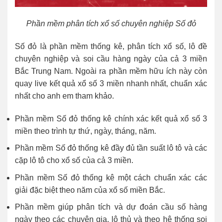
Phần mềm phân tích xổ số chuyên nghiệp Số đỏ
Số đỏ là phần mềm thống kê, phân tích xổ số, lô đề
chuyên nghiệp và soi cầu hàng ngày của cả 3 miền
Bắc Trung Nam. Ngoài ra phần mềm hữu ích này còn
quay live kết quả xổ số 3 miền nhanh nhất, chuẩn xác
nhất cho anh em tham khảo.
Phần mềm Số đỏ thống kê chính xác kết quả xổ số 3
miền theo trình tự thứ, ngày, tháng, năm.
Phần mềm Số đỏ thống kê đầy đủ tần suất lô tô và các
cặp lô tô cho xổ số của cả 3 miền.
Phần mềm Số đỏ thống kê một cách chuẩn xác các
giải đặc biệt theo năm của xổ số miền Bắc.
Phần mềm giúp phân tích và dự đoán cầu số hàng
ngày theo các chuyên gia, lô thủ và theo hệ thống soi