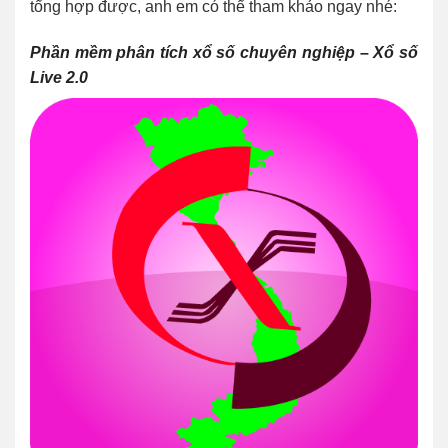
tổng hợp được, anh em có thể tham khảo ngay nhé:
Phần mềm phân tích xổ số chuyên nghiệp – Xổ số
Live 2.0