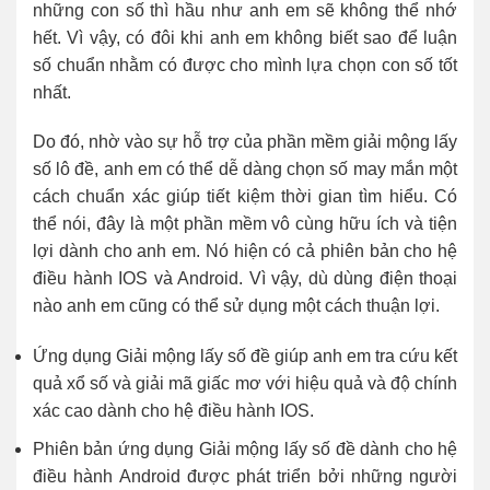
những con số thì hầu như anh em sẽ không thể nhớ
hết. Vì vậy, có đôi khi anh em không biết sao để luận
số chuẩn nhằm có được cho mình lựa chọn con số tốt
nhất.
Do đó, nhờ vào sự hỗ trợ của phần mềm giải mộng lấy
số lô đề, anh em có thể dễ dàng chọn số may mắn một
cách chuẩn xác giúp tiết kiệm thời gian tìm hiểu. Có
thể nói, đây là một phần mềm vô cùng hữu ích và tiện
lợi dành cho anh em. Nó hiện có cả phiên bản cho hệ
điều hành IOS và Android. Vì vậy, dù dùng điện thoại
nào anh em cũng có thể sử dụng một cách thuận lợi.
Ứng dụng Giải mộng lấy số đề giúp anh em tra cứu kết
quả xổ số và giải mã giấc mơ với hiệu quả và độ chính
xác cao dành cho hệ điều hành IOS.
Phiên bản ứng dụng Giải mộng lấy số đề dành cho hệ
điều hành Android được phát triển bởi những người