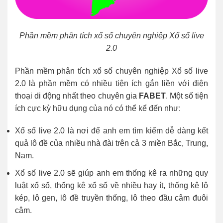
Phần mềm phân tích xổ số chuyên nghiệp Xổ số live
2.0
Phần mềm phân tích xổ số chuyên nghiệp Xổ số live
2.0 là phần mềm có nhiều tiện ích gắn liền với điện
thoại di động nhất theo chuyên gia
FABET
. Một số tiện
ích cực kỳ hữu dụng của nó có thể kể đến như:
Xổ số live 2.0 là nơi để anh em tìm kiếm dễ dàng kết
quả lô đề của nhiều nhà đài trên cả 3 miền Bắc, Trung,
Nam.
Xổ số live 2.0 sẽ giúp anh em thống kê ra những quy
luật xổ số, thống kê xổ số về nhiều hay ít, thống kê lô
kép, lô gen, lô đề truyền thống, lô theo đầu câm đuôi
câm.