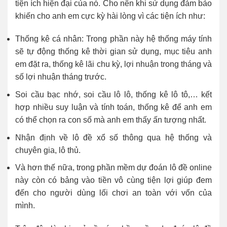
tiện ích hiện đại của nó. Cho nên khi sử dụng đảm bảo
khiến cho anh em cực kỳ hài lòng vì các tiện ích như:
Thống kê cá nhân: Trong phần này hệ thống máy tính
sẽ tự động thống kê thời gian sử dụng, mục tiêu anh
em đặt ra, thống kê lãi chu kỳ, lợi nhuận trong tháng và
số lợi nhuận tháng trước.
Soi cầu bạc nhớ, soi cầu lô lô, thống kê lô tô,… kết
hợp nhiều suy luận và tính toán, thống kê để anh em
có thể chọn ra con số mà anh em thấy ấn tượng nhất.
Nhận định về lô đề xổ số thông qua hệ thống và
chuyên gia, lô thủ.
Và hơn thế nữa, trong phần mềm dự đoán lô đề online
này còn có bảng vào tiền vô cùng tiện lợi giúp đem
đến cho người dùng lối chơi an toàn với vốn của
mình.